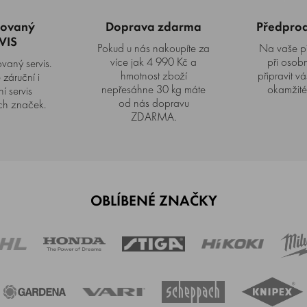
zovaný
Doprava zdarma
Předprode
VIS
Pokud u nás nakoupíte za
Na vaše p
více jak 4 990 Kč a
při osob
vaný servis.
hmotnost zboží
připravit vá
záruční i
nepřesáhne 30 kg máte
okamžité
í servis
od nás dopravu
h značek.
ZDARMA.
OBLÍBENÉ ZNAČKY