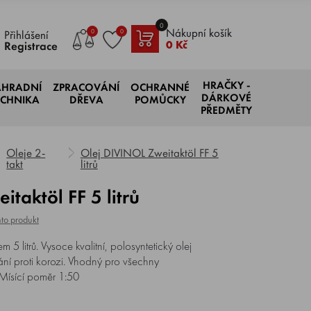
0
Nákupní košík
0
0
Přihlášení
0 Kč
Registrace
HRAČKY -
AHRADNÍ
ZPRACOVÁNÍ
OCHRANNÉ
DÁRKOVÉ
ECHNIKA
DŘEVA
POMŮCKY
PŘEDMĚTY
Oleje 2-
Olej DIVINOL Zweitaktöl FF 5
takt
litrů
itaktöl FF 5 litrů
to produkt
5 litrů. Vysoce kvalitní, polosyntetický olej
rání proti korozi. Vhodný pro všechny
 Mísící poměr 1:50