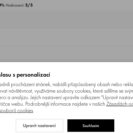
0%
Hodnocení:
5/5
lasu s personalizací
nili procházení stránek, nabídli přizpůsobený obsah nebo rekl
t návštěvnost, využíváme soubory cookies, které sdílíme se svý
erci a analýzu. Jejich nastavení upravíte odkazem "Upravit nastaven
entu jsou připraveni odpovídat na Vaše dotazy (Po–P
tičce webu. Podrobnější informace najdete v našich
Zásadách oc
povíme co nejdříve.
 souborů cookies
.
Upravit nastavení
Souhlasím
dně názory a stanoviska zákazníků. Společnost GARTEKO s.r.