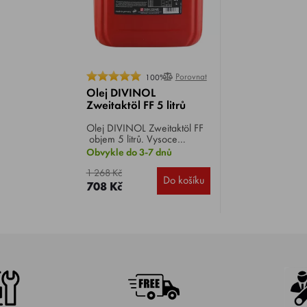
Porovnat
100%
Olej DIVINOL
Zweitaktöl FF 5 litrů
Olej DIVINOL Zweitaktöl FF
objem 5 litrů. Vysoce
kvalitní, polosyntetický olej se
Obvykle do 3-7 dnů
sníženou kouřivostí. Čistí a
chrání proti korozi. Vhodný
1 268 Kč
Do košíku
pro všechny vysokootáčkové
708 Kč
2-taktní motory. Mísící poměr
1:50