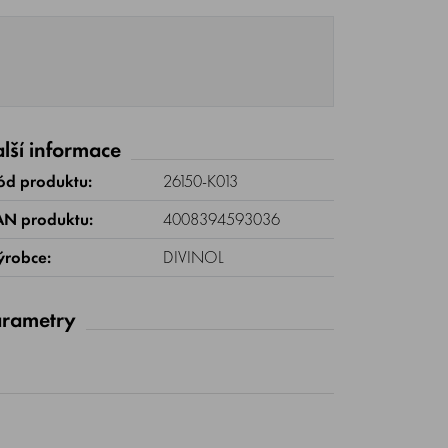
lší informace
ód produktu:
26150-K013
AN produktu:
4008394593036
ýrobce:
DIVINOL
rametry