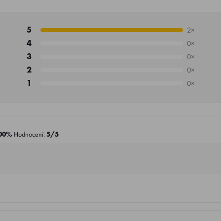
5
2×
4
0×
3
0×
2
0×
1
0×
00%
Hodnocení:
5/5