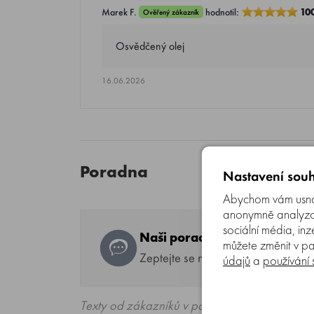
Marek F.
hodnotil:
10
Ověřený zákazník
Osvědčený olej
16.06.2026
Poradna
Nastavení souh
Abychom vám usnad
anonymně analyzova
sociální média, inz
Naši poradci a znalci sortim
můžete změnit v pa
Zeptejte se na co potřebujete, od
údajů
a
používání
Texty od zákazníků v poradně odrážejí výhra