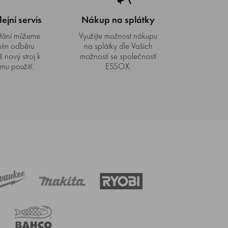
jní servis
Nákup na splátky
řání můžeme
Využijte možnost nákupu
ním odběru
na splátky dle Vašich
š nový stroj k
možností se společností
mu použití.
ESSOX.