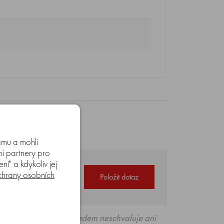
amu a mohli
mi partnery pro
í" a kdykoliv jej
á, 8–17 hod)
.
hrany osobních
Položit dotaz
o. texty zákazníků předem neschvaluje ani