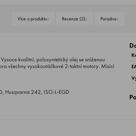
↓
↓
↓
Více o produktu
Recenze (2)
Poradna
Da
K
 Vysoce kvalitní, polosyntetický olej se sníženou
ý pro všechny vysokootáčkové 2-taktní motory. Mísící
E
V
, Husqvarna 242, ISO-L-EGD
Pa