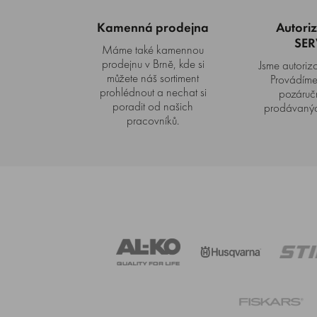
Kamenná prodejna
Autori
SER
Máme také kamennou
prodejnu v Brně, kde si
Jsme autorizo
můžete náš sortiment
Provádíme 
prohlédnout a nechat si
pozáručn
poradit od našich
prodávanýc
pracovníků.