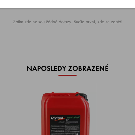
Zatím zde nejsou žádné dotazy. Buďte první, kdo se zeptá!
NAPOSLEDY ZOBRAZENÉ