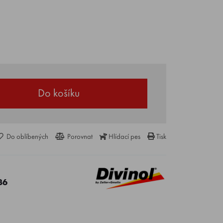
Do košíku
Do oblíbených
Porovnat
Hlídací pes
Tisk
36