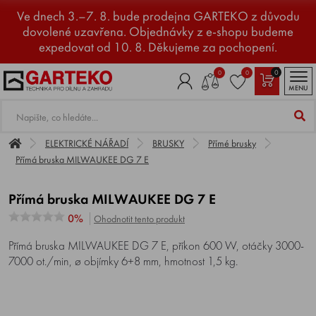
Ve dnech 3.–7. 8. bude prodejna GARTEKO z důvodu
dovolené uzavřena. Objednávky z e-shopu budeme
expedovat od 10. 8. Děkujeme za pochopení.
0
0
0
MENU
ELEKTRICKÉ NÁŘADÍ
BRUSKY
Přímé brusky
Přímá bruska MILWAUKEE DG 7 E
Přímá bruska MILWAUKEE DG 7 E
0%
Ohodnotit tento produkt
Přímá bruska MILWAUKEE DG 7 E, příkon 600 W, otáčky 3000-
7000 ot./min, ø objímky 6+8 mm, hmotnost 1,5 kg.