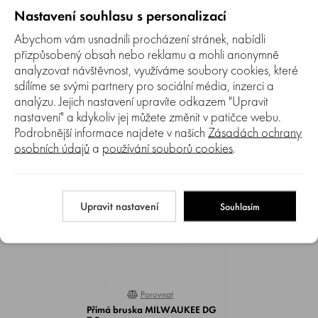
Nastavení souhlasu s personalizací
Zatím zde nejsou žádné dotazy. Buďte první, kdo se zeptá!
Abychom vám usnadnili procházení stránek, nabídli
přizpůsobený obsah nebo reklamu a mohli anonymně
analyzovat návštěvnost, využíváme soubory cookies, které
sdílíme se svými partnery pro sociální média, inzerci a
analýzu. Jejich nastavení upravíte odkazem "Upravit
nastavení" a kdykoliv jej můžete změnit v patičce webu.
Podrobnější informace najdete v našich
Zásadách ochrany
NAPOSLEDY ZOBRAZENÉ
osobních údajů
a
používání souborů cookies
.
Upravit nastavení
Souhlasím
Porovnat
0%
Přímá bruska MILWAUKEE DG