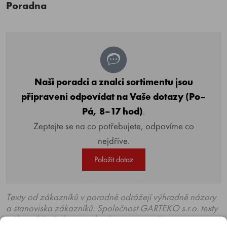
Poradna
Naši poradci a znalci sortimentu jsou
připraveni odpovídat na Vaše dotazy (Po–
Pá, 8–17 hod)
.
Zeptejte se na co potřebujete, odpovíme co
nejdříve.
Položit dotaz
Texty od zákazníků v poradně odrážejí výhradně názory
a stanoviska zákazníků. Společnost GARTEKO s.r.o. texty
zákazníků předem neschvaluje ani neověřuje.