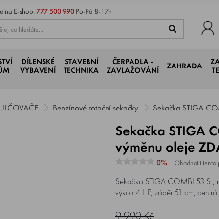
ejna
E-shop:
777 500 990
Po-Pá 8-17h
STVÍ
DÍLENSKÉ
STAVEBNÍ
ČERPADLA -
Z
ZAHRADA
JŮM
VYBAVENÍ
TECHNIKA
ZAVLAŽOVÁNÍ
T
MULČOVAČE
Benzínové rotační sekačky
Sekačka STIGA CO
Sekačka STIGA COMBI 53 S + Sada na
výměnu oleje Z
0%
Ohodnotit tento 
Sekačka STIGA COMBI 53 S , m
výkon 4 HP, záběr 51 cm, centráln
9 990 Kč