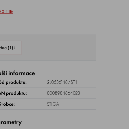
 1 litr
↓
dna (1)
lší informace
ód produktu:
2L0536148/ST1
AN produktu:
8008984864023
ýrobce:
STIGA
rametry