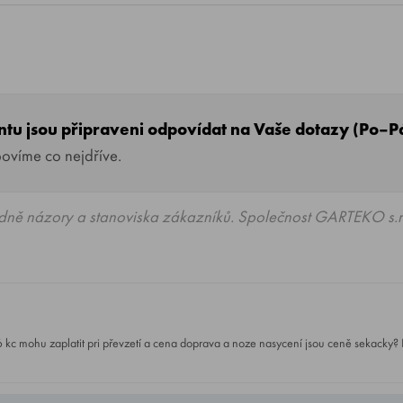
entu jsou připraveni odpovídat na Vaše dotazy (Po–P
povíme co nejdříve.
dně názory a stanoviska zákazníků. Společnost GARTEKO s.r.
c mohu zaplatit pri převzetí a cena doprava a noze nasycení jsou ceně sekacky? 