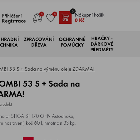
0
Nákupní košík
0
0
Přihlášení
0 Kč
Registrace
HRAČKY -
AHRADNÍ
ZPRACOVÁNÍ
OCHRANNÉ
DÁRKOVÉ
ECHNIKA
DŘEVA
POMŮCKY
PŘEDMĚTY
MBI 53 S + Sada na výměnu oleje ZDARMA!
DARMA!
produkt
otor STIGA ST 170 OHV Autochoke,
í nastavení, koš 60 l, hmotnost 33 kg.