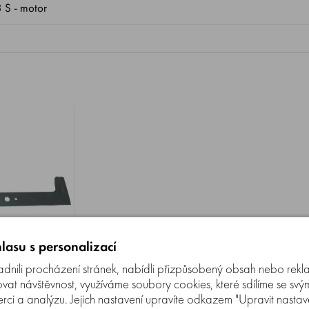
 S - motor
lasu s personalizací
nili procházení stránek, nabídli přizpůsobený obsah nebo rekl
t návštěvnost, využíváme soubory cookies, které sdílíme se svý
erci a analýzu. Jejich nastavení upravíte odkazem "Upravit nastaven
Porovnat
00%