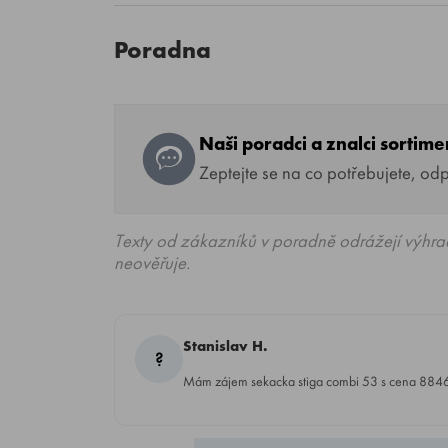
Poradna
Naši poradci a znalci sortim
Zeptejte se na co potřebujete, od
Texty od zákazníků v poradně odrážejí výhra
neověřuje.
Stanislav H.
?
Mám zájem sekacka stiga combi 53 s cena 8846 k