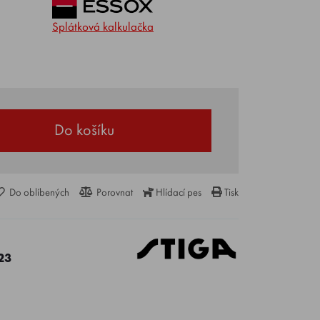
Splátková kalkulačka
Do košíku
Do oblíbených
Porovnat
Hlídací pes
Tisk
1
23