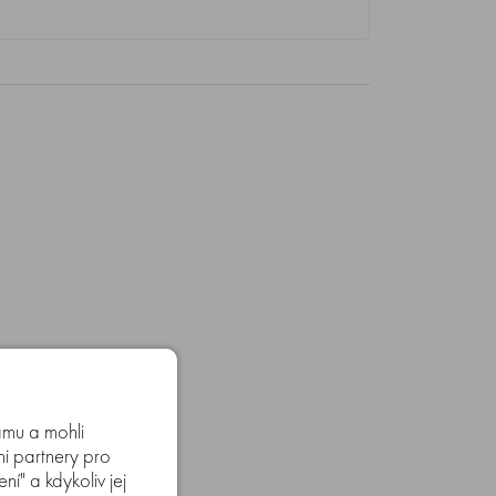
amu a mohli
mi partnery pro
í" a kdykoliv jej