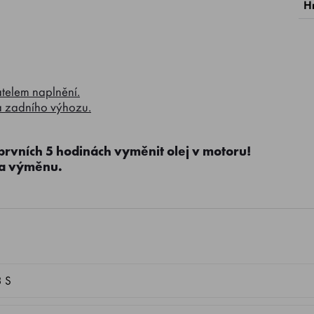
H
atelem naplnění.
a zadního výhozu.
prvních 5 hodinách vyměnit olej v motoru!
na výměnu.
3 S