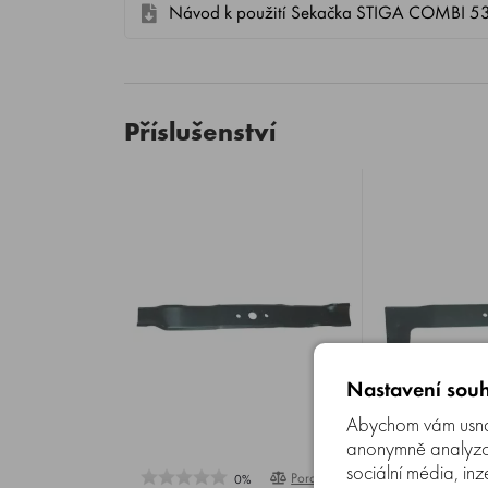
Návod k použití Sekačka STIGA COMBI 53
Příslušenství
Nastavení souh
Abychom vám usnad
anonymně analyzova
sociální média, inz
Porovnat
0%
1