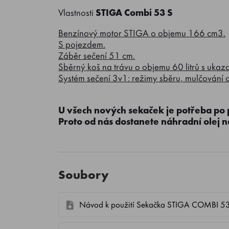
Vlastnosti
STIGA Combi 53 S
Benzínový motor STIGA o objemu 166 cm3.
S pojezdem.
Záběr sečení 51 cm.
Sběrný koš na trávu o objemu 60 litrů s ukaz
Systém sečení 3v1: režimy sběru, mulčování 
U všech nových sekaček je potřeba po 
Proto od nás dostanete náhradní olej 
Soubory
Návod k použití Sekačka STIGA COMBI 5