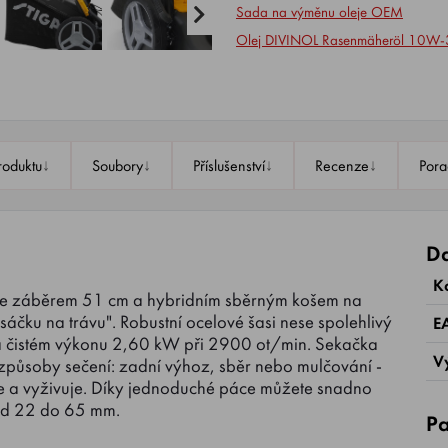
Sada na výměnu oleje OEM
Olej DIVINOL Rasenmäheröl 10W-30
↓
↓
↓
↓
roduktu
Soubory
Příslušenství
Recenze
Pora
Da
K
se záběrem 51 cm a hybridním sběrným košem na
sáčku na trávu". Robustní ocelové šasi nese spolehlivý
E
 čistém výkonu 2,60 kW při 2900 ot/min. Sekačka
V
působy sečení: zadní výhoz, sběr nebo mulčování -
uje a vyživuje. Díky jednoduché páce můžete snadno
 od 22 do 65 mm.
Pa