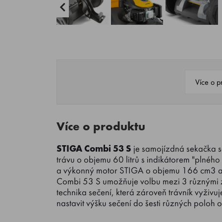
Více o p
Více o produktu
STIGA Combi 53 S
je samojízdná sekačka 
trávu o objemu 60 litrů s indikátorem "plného 
a výkonný motor STIGA o objemu 166 cm3 a
Combi 53 S umožňuje volbu mezi 3 různými z
technika sečení, která zároveň trávník vyživ
nastavit výšku sečení do šesti různých poloh