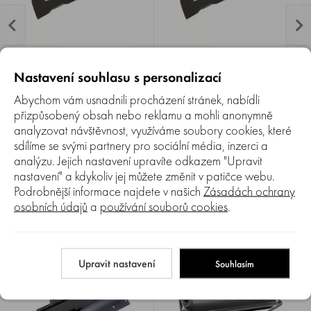
Porovnat
Porovnat
100%
100%
Nůž AL-KO pro záběr 103, 105
Nůž AL-KO pro záběr 103, 105
Nastavení souhlasu s personalizací
cm pravý
cm levý
Abychom vám usnadnili procházení stránek, nabídli
Žací nůž AL-KO je pravý
Žací nůž AL-KO je levý
náhradní nůž pro zahradní
náhradní nůž pro zahradní
přizpůsobený obsah nebo reklamu a mohli anonymně
traktory AL-KO se záběrem
traktory AL-KO se záběrem
Skladem 5+ ks
Skladem 5+ ks
analyzovat návštěvnost, využíváme soubory cookies, které
žacího nože 103 a 105 cm.
žacího nože 103 a 105 cm.
sdílíme se svými partnery pro sociální média, inzerci a
899 Kč
899 Kč
752 Kč
752 Kč
analýzu. Jejich nastavení upravíte odkazem "Upravit
nastavení" a kdykoliv jej můžete změnit v patičce webu.
Podrobnější informace najdete v našich
Zásadách ochrany
osobních údajů
a
používání souborů cookies
.
Související
Upravit nastavení
Souhlasím