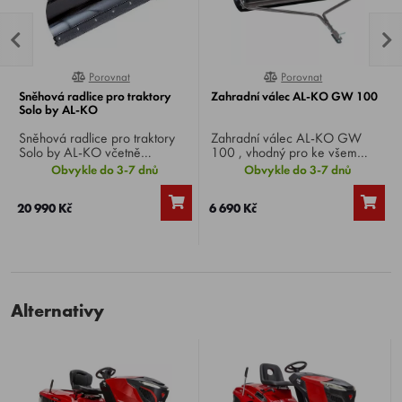
Porovnat
Porovnat
0%
0%
Sněhová radlice pro traktory
Zahradní válec AL-KO GW 100
Solo by AL-KO
Sněhová radlice pro traktory
Zahradní válec AL-KO GW
Solo by AL-KO včetně
100 , vhodný pro ke všem
nástavbového rámu, vhodná
zahradním traktorům všech
Obvykle do 3-7 dnů
Obvykle do 3-7 dnů
pro většinu modelů traktorů,
výrobců, vybavených tažným
pracovní záběr 125 cm.
zařízením.
20 990 Kč
6 690 Kč
Alternativy