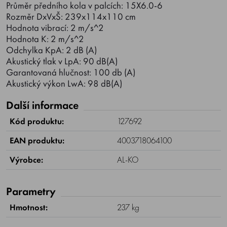
Průměr předního kola v palcích: 15X6.0-6
Rozměr DxVxŠ: 239x114x110 cm
Hodnota vibrací: 2 m/s^2
Hodnota K: 2 m/s^2
Odchylka KpA: 2 dB (A)
Akustický tlak v LpA: 90 dB(A)
Garantovaná hlučnost: 100 db (A)
Akustický výkon LwA: 98 dB(A)
Další informace
Kód produktu:
127692
EAN produktu:
4003718064100
Výrobce:
AL-KO
Parametry
Hmotnost:
237 kg