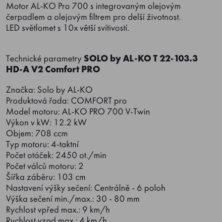
Motor AL-KO Pro 700 s integrovaným olejovým
čerpadlem a olejovým filtrem pro delší životnost.
LED světlomet s 10x větší svítivostí.
Technické parametry
SOLO by AL-KO T 22-103.3
HD-A V2 Comfort PRO
Značka: Solo by AL-KO
Produktová řada: COMFORT pro
Model motoru: AL-KO PRO 700 V-Twin
Výkon v kW: 12.2 kW
Objem: 708 ccm
Typ motoru: 4-taktní
Počet otáček: 2450 ot./min
Počet válců motoru: 2
Šířka záběru: 103 cm
Nastavení výšky sečení: Centrálně - 6 poloh
Výška sečení min./max.: 30 - 80 mm
Rychlost vpřed max.: 9 km/h
Rychlost vzad max.: 4 km/h