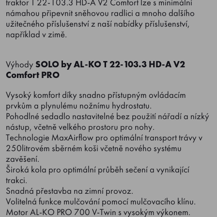
traktor T 22-103.3 HD-A V2 Comfort lze s minimální
námahou připevnit sněhovou radlici a mnoho dalšího
užitečného příslušenství z naší nabídky příslušenství,
například v zimě.
Výhody
SOLO by AL-KO T 22-103.3 HD-A V2
Comfort PRO
Vysoký komfort díky snadno přístupným ovládacím
prvkům a plynulému nožnímu hydrostatu.
Pohodlné sedadlo nastavitelné bez použití nářadí a nízký
nástup, včetně velkého prostoru pro nohy.
Technologie MaxAirflow pro optimální transport trávy v
250litrovém sběrném koši včetně nového systému
zavěšení.
Široká kola pro optimální průběh sečení a vynikající
trakci.
Snadná přestavba na zimní provoz.
Volitelná funkce mulčování pomocí mulčovacího klínu.
Motor AL-KO PRO 700 V-Twin s vysokým výkonem.