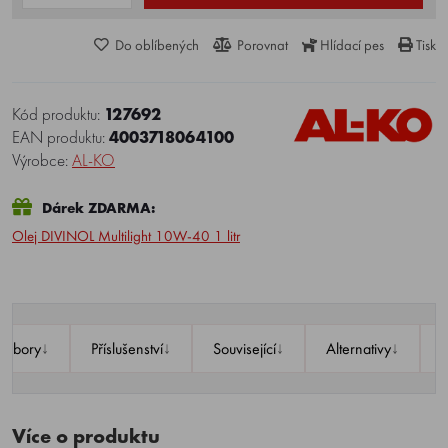
Do oblíbených
Porovnat
Hlídací pes
Tisk
Kód produktu:
127692
EAN produktu:
4003718064100
Výrobce:
AL-KO
Dárek ZDARMA:
Olej DIVINOL Multilight 10W-40 1 litr
↓
↓
↓
↓
oubory
Příslušenství
Související
Alternativy
Více o produktu