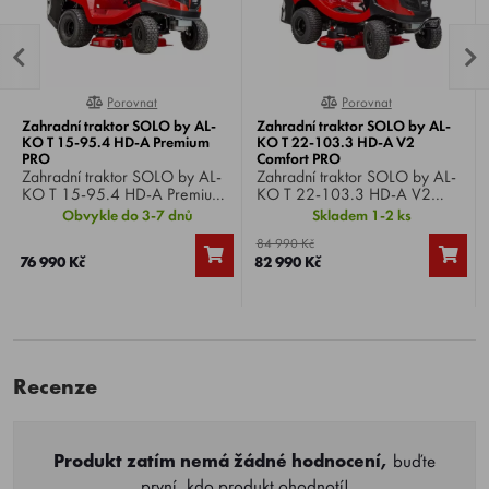
Porovnat
Porovnat
0%
0%
Zahradní traktor SOLO by AL-
Zahradní traktor SOLO by AL-
KO T 15-95.4 HD-A Premium
KO T 22-103.3 HD-A V2
PRO
Comfort PRO
Zahradní traktor SOLO by AL-
Zahradní traktor SOLO by AL-
KO T 15-95.4 HD-A Premium
KO T 22-103.3 HD-A V2
PRO , motor AL-KO Pro 450, 1
Comfort PRO , motor AL-KO
Obvykle do 3-7 dnů
Skladem 1-2 ks
válec, výkon 15.0 HP, záběr
Pro 700 V-Twin, výkon 22 HP,
84 990 Kč
95 cm, hydrostatická
záběr 103 cm, hydrostatická
76 990 Kč
82 990 Kč
převodovka, koš 310 litrů.
převodovka, koš 250 litrů.
Recenze
Produkt zatím nemá žádné hodnocení,
buďte
první, kdo produkt ohodnotí!