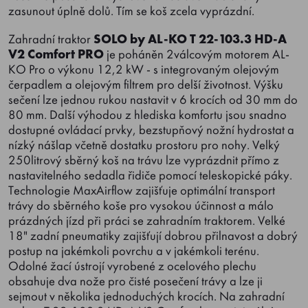
zasunout úplně dolů. Tím se koš zcela vyprázdní.
Zahradní traktor
SOLO by AL-KO T 22-103.3 HD-A
V2 Comfort PRO
je poháněn 2válcovým motorem AL-
KO Pro o výkonu 12,2 kW - s integrovaným olejovým
čerpadlem a olejovým filtrem pro delší životnost. Výšku
sečení lze jednou rukou nastavit v 6 krocích od 30 mm do
80 mm. Další výhodou z hlediska komfortu jsou snadno
dostupné ovládací prvky, bezstupňový nožní hydrostat a
nízký nášlap včetně dostatku prostoru pro nohy. Velký
250litrový sběrný koš na trávu lze vyprázdnit přímo z
nastavitelného sedadla řidiče pomocí teleskopické páky.
Technologie MaxAirflow zajišťuje optimální transport
trávy do sběrného koše pro vysokou účinnost a málo
prázdných jízd při práci se zahradním traktorem. Velké
18" zadní pneumatiky zajišťují dobrou přilnavost a dobrý
postup na jakémkoli povrchu a v jakémkoli terénu.
Odolné žací ústrojí vyrobené z ocelového plechu
obsahuje dva nože pro čisté posečení trávy a lze ji
sejmout v několika jednoduchých krocích. Na zahradní