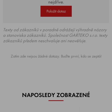
nejdříve.
Položit dotaz
Texty od zákazníků v poradně odrážejí výhradně názory
a stanoviska zákazníků. Společnost GARTEKO s.r.o. texty
zákazníků předem neschvaluje ani neověřuje.
Zatím zde nejsou žádné dotazy. Buďte první, kdo se zeptá!
NAPOSLEDY ZOBRAZENÉ