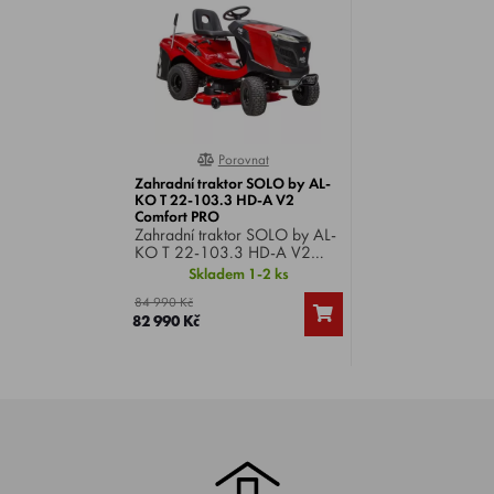
Porovnat
0%
Zahradní traktor SOLO by AL-
KO T 22-103.3 HD-A V2
Comfort PRO
Zahradní traktor SOLO by AL-
KO T 22-103.3 HD-A V2
Comfort PRO , motor AL-KO
Skladem 1-2 ks
Pro 700 V-Twin, výkon 22 HP,
84 990 Kč
záběr 103 cm, hydrostatická
82 990 Kč
převodovka, koš 250 litrů.