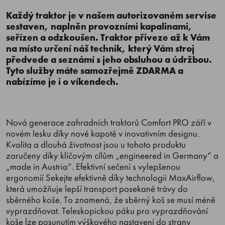
Každý traktor je v našem autorizovaném servise
sestaven, naplněn provozními kapalinami,
seřízen a odzkoušen. Traktor přiveze až k Vám
na místo určení náš technik, který Vám stroj
předvede a seznámí s jeho obsluhou a údržbou.
Tyto služby máte samozřejmě ZDARMA a
nabízíme je i o víkendech.
Nová generace zahradních traktorů Comfort PRO září v
novém lesku díky nové kapotě v inovativním designu.
Kvalita a dlouhá životnost jsou u tohoto produktu
zaručeny díky klíčovým cílům „engineered in Germany“ a
„made in Austria“. Efektivní sečení s vylepšenou
ergonomií Sekejte efektivně díky technologii MaxAirflow,
která umožňuje lepší transport posekané trávy do
sběrného koše. To znamená, že sběrný koš se musí méně
vyprazdňovat. Teleskopickou páku pro vyprazdňování
koše lze posunutím výškového nastavení do strany