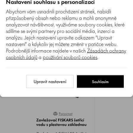
Nastavení souhlasu s personalizací
Zatím zde nejsou žádné dotazy. Buďte první, kdo se zeptá!
Abychom vám usnadnili procházení stránek, nabídli
přizpůsobený obsah nebo reklamu a mohli anonymně
analyzovat návštěvnost, využíváme soubory cookies, které
sdílíme se svými partnery pro sociální média, inzerci a
analýzu. Jejich nastavení upravíte odkazem "Upravit
nastavení" a kdykoliv jej můžete změnit v patičce webu.
NAPOSLEDY ZOBRAZENÉ
Podrobnější informace najdete v našich
Zásadách ochrany
osobních údajů
a
používání souborů cookies
.
Upravit nastavení
Souhlasím
Porovnat
0%
Zavlažovač FISKARS šetřící
vodu s plastovou základnou