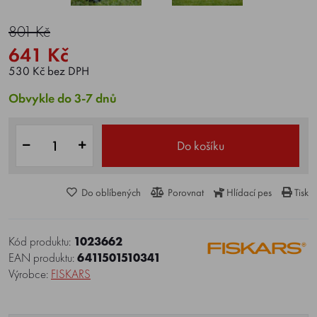
801 Kč
641 Kč
530 Kč bez DPH
Obvykle do 3-7 dnů
Do košíku
Do oblíbených
Porovnat
Hlídací pes
Tisk
Kód produktu:
1023662
EAN produktu:
6411501510341
Výrobce:
FISKARS