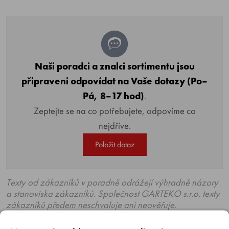
Naši poradci a znalci sortimentu jsou
připraveni odpovídat na Vaše dotazy (Po–
Pá, 8–17 hod)
.
Zeptejte se na co potřebujete, odpovíme co
nejdříve.
Položit dotaz
Texty od zákazníků v poradně odrážejí výhradně názory
a stanoviska zákazníků. Společnost GARTEKO s.r.o. texty
zákazníků předem neschvaluje ani neověřuje.