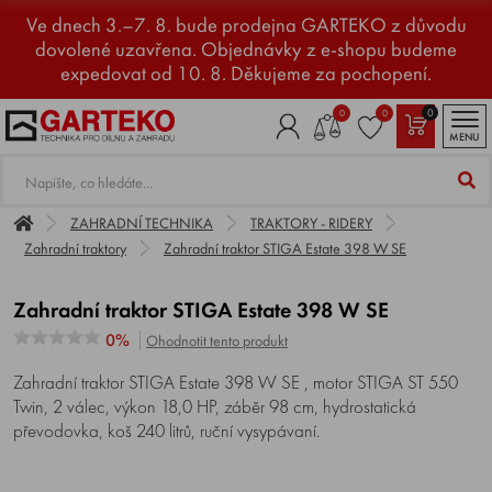
Ve dnech 3.–7. 8. bude prodejna GARTEKO z důvodu
dovolené uzavřena. Objednávky z e-shopu budeme
expedovat od 10. 8. Děkujeme za pochopení.
0
0
0
MENU
ZAHRADNÍ TECHNIKA
TRAKTORY - RIDERY
Zahradní traktory
Zahradní traktor STIGA Estate 398 W SE
Zahradní traktor STIGA Estate 398 W SE
0%
Ohodnotit tento produkt
Zahradní traktor STIGA Estate 398 W SE , motor STIGA ST 550
Twin, 2 válec, výkon 18,0 HP, záběr 98 cm, hydrostatická
převodovka, koš 240 litrů, ruční vysypávaní.