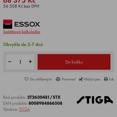
68 375 Kč
56 508 Kč bez DPH
Splátková kalkulačka
Obvykle do 3-7 dnů
Do košíku
Do oblíbených
Porovnat
Hlídací pes
Tisk
Kód produktu:
2T2630481/STX
EAN produktu:
8008984866508
Výrobce:
STIGA