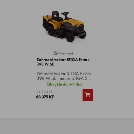
Porovnat
0%
Zahradní traktor STIGA Estate
398 W SE
Zahradní traktor STIGA Estate
398 W SE , motor STIGA ST
550 Twin, 2 válec, výkon
Obvykle do 3-7 dnů
18,0 HP, záběr 98 cm,
74 990 Kč
hydrostatická převodovka, koš
68 375 Kč
240 litrů, ruční vysypávaní.