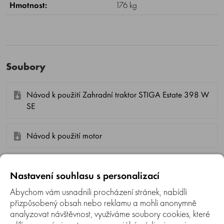
Hmotnost:
176 kg
Soubory
Návod k použití Zahradní traktor STIGA Estate 398 W
SE
Návod k použití motor
Nastavení souhlasu s personalizací
Související
Abychom vám usnadnili procházení stránek, nabídli
přizpůsobený obsah nebo reklamu a mohli anonymně
analyzovat návštěvnost, využíváme soubory cookies, které