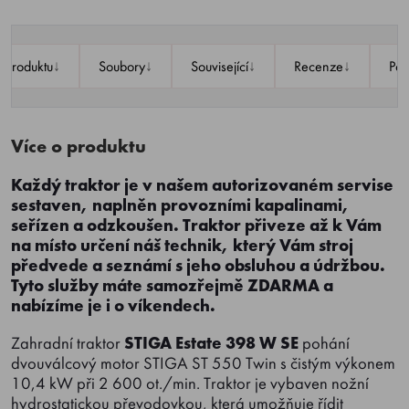
↓
↓
↓
↓
o produktu
Soubory
Související
Recenze
Po
Více o produktu
Každý traktor je v našem autorizovaném servise
sestaven, naplněn provozními kapalinami,
seřízen a odzkoušen. Traktor přiveze až k Vám
na místo určení náš technik, který Vám stroj
předvede a seznámí s jeho obsluhou a údržbou.
Tyto služby máte samozřejmě ZDARMA a
nabízíme je i o víkendech.
Zahradní traktor
STIGA Estate 398 W SE
pohání
dvouválcový motor STIGA ST 550 Twin s čistým výkonem
10,4 kW při 2 600 ot./min. Traktor je vybaven nožní
hydrostatickou převodovkou, která umožňuje řídit