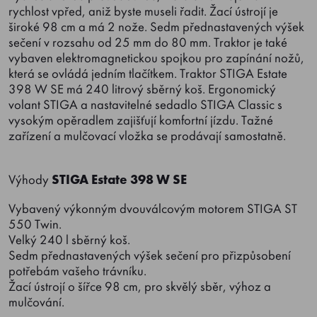
rychlost vpřed, aniž byste museli řadit. Žací ústrojí je
široké 98 cm a má 2 nože. Sedm přednastavených výšek
sečení v rozsahu od 25 mm do 80 mm. Traktor je také
vybaven elektromagnetickou spojkou pro zapínání nožů,
která se ovládá jedním tlačítkem. Traktor STIGA Estate
398 W SE má 240 litrový sběrný koš. Ergonomický
volant STIGA a nastavitelné sedadlo STIGA Classic s
vysokým opěradlem zajišťují komfortní jízdu. Tažné
zařízení a mulčovací vložka se prodávají samostatně.
Výhody
STIGA Estate 398 W SE
Vybavený výkonným dvouválcovým motorem STIGA ST
550 Twin.
Velký 240 l sběrný koš.
Sedm přednastavených výšek sečení pro přizpůsobení
potřebám vašeho trávníku.
Žací ústrojí o šířce 98 cm, pro skvělý sběr, výhoz a
mulčování.